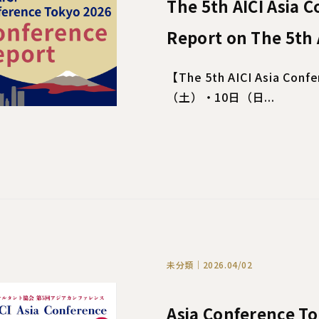
The 5th AICI Asi
Report on The 5th 
【The 5th AICI Asia Co
（土）・10日（日...
未分類｜2026.04/02
Asia Conference Tok