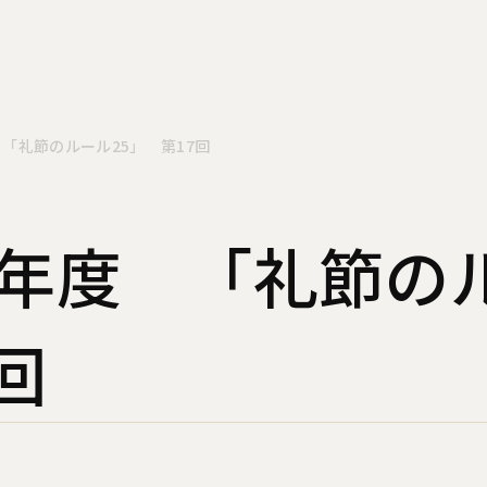
 「礼節のルール25」 第17回
12年度 「礼節
回